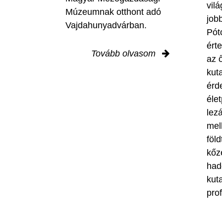
vil
Múzeumnak otthont adó
job
Vajdahunyadvárban.
Pót
ért
Tovább olvasom
az 
kut
érd
élet
lez
mel
föl
kőze
had
kuta
pro