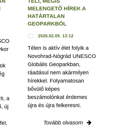
AN
TÉLI, MÉGIS
N
MELENGETŐ HÍREK A
HATÁRTALAN
GEOPARKBÓL
2026.02.05. 13:12
ESCO
Télen is aktív élet folyik a
ykor
Novohrad-Nógrád UNESCO
Globális Geoparkban,
rok
ráadásul nem akármilyen
ég
hírekkel. Folyamatosan
bővülő képes
beszámolónkat érdemes
i, a
újra és újra felkeresni.
, új
Tovább olvasom
fel,