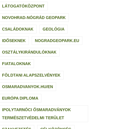
LÁTOGATÓKÖZPONT
NOVOHRAD-NÓGRÁD GEOPARK
CSALÁDOKNAK
GEOLÓGIA
IDŐSEKNEK
NOGRADGEOPARK.EU
OSZTÁLYKIRÁNDULÓKNAK
FIATALOKNAK
FÖLDTANI ALAPSZELVÉNYEK
OSMARADVANYOK.HU/EN
EURÓPA DIPLOMA
IPOLYTARNÓCI ŐSMARADVÁNYOK
TERMÉSZETVÉDELMI TERÜLET