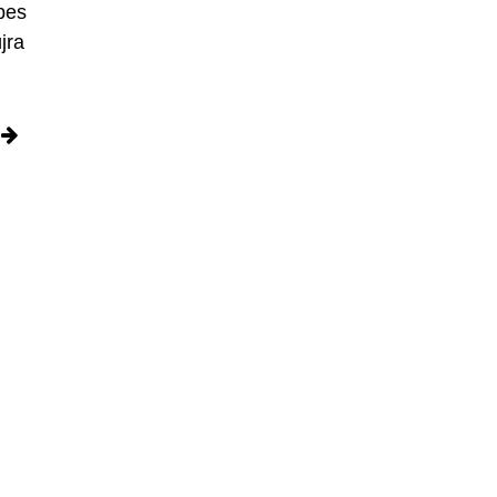
pes
jra