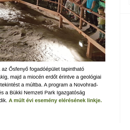
a
az Ősfenyő fogadóépület tapintható
ákig, majd a miocén erdőt érintve a geológiai
betekintést a múltba. A program a Novohrad-
 a Bükki Nemzeti Park Igazgatóság
dik.
A múlt évi esemény elérésének linkje.