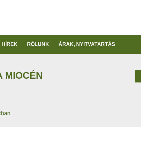
HÍREK
RÓLUNK
ÁRAK, NYITVATARTÁS
A MIOCÉN
kban