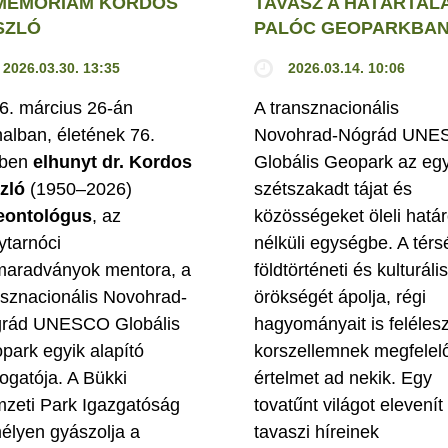
 MEMORIAM KORDOS
TAVASZ A HATÁRTAL
SZLÓ
PALÓC GEOPARKBA
2026.03.30. 13:35
2026.03.14. 10:06
6. március 26-án
A transznacionális
nalban, életének 76.
Novohrad-Nógrád UN
ében
elhunyt dr. Kordos
Globális Geopark az eg
zló
(1950–2026)
szétszakadt tájat és
eontológus
, az
közösségeket öleli hatá
ytarnóci
nélküli egységbe. A térs
aradványok mentora, a
földtörténeti és kulturális
nsznacionális Novohrad-
örökségét ápolja, régi
rád UNESCO Globális
hagyományait is feléleszt
park egyik alapító
korszellemnek megfelelő
ogatója. A Bükki
értelmet ad nekik. Egy
zeti Park Igazgatóság
tovatűnt világot elevenít 
mélyen gyászolja a
tavaszi híreinek