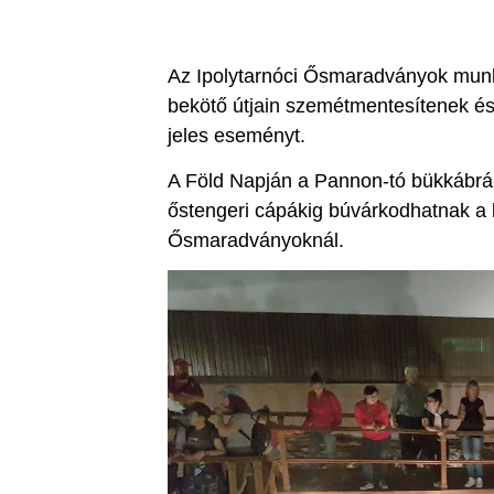
Az Ipolytarnóci Ősmaradványok munkat
bekötő útjain szemétmentesítenek és
jeles eseményt.
A Föld Napján a Pannon-tó bükkábrány
őstengeri cápákig búvárkodhatnak a 
Ősmaradványoknál.