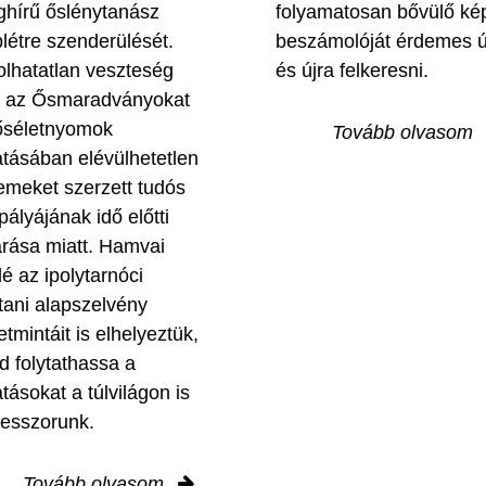
ághírű őslénytanász
folyamatosan bővülő ké
blétre szenderülését.
beszámolóját érdemes ú
olhatatlan veszteség
és újra felkeresni.
e az Ősmaradványokat
őséletnyomok
Tovább olvasom
atásában elévülhetetlen
emeket szerzett tudós
pályájának idő előtti
árása miatt. Hamvai
lé az ipolytarnóci
dtani alapszelvény
tmintáit is elhelyeztük,
d folytathassa a
tásokat a túlvilágon is
fesszorunk.
Tovább olvasom