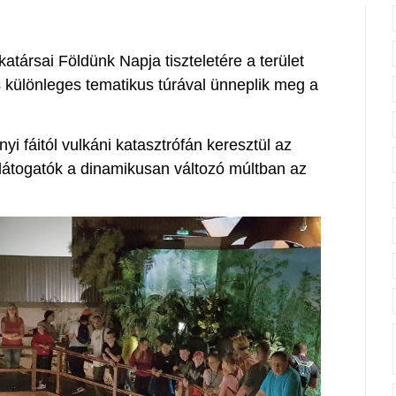
ársai Földünk Napja tiszteletére a terület
 különleges tematikus túrával ünneplik meg a
i fáitól vulkáni katasztrófán keresztül az
látogatók a dinamikusan változó múltban az