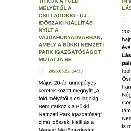
TITKOK A FÖLD
IN
MÉLYÉTŐL A
LÁ
CSILLAGOKIG - ÚJ
IDŐSZAKI KIÁLLÍTÁS
NYÍLT A
202
VAJDAHUNYADVÁRBAN,
haj
AMELY A BÜKKI NEMZETI
év
PARK IGAZGATÓSÁGOT
Lás
MUTATJA BE
pal
Ipol
2026.05.22. 14:33
Ősm
Május 20-án ünnepélyes
tra
keretek között megnyílt „A
Nóg
föld mélyétől a csillagokig –
Geo
Bemutatkozik a Bükki
tám
Nemzeti Park Igazgatóság”
Nem
című időszaki kiállítás a
is 
Magyar Mezőgazdasági