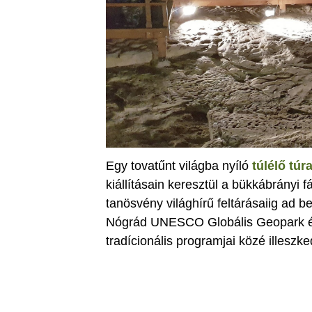
Egy tovatűnt világba nyíló
túlélő túr
kiállításain keresztül a bükkábrányi f
tanösvény világhírű feltárásaiig ad 
Nógrád UNESCO Globális Geopark és
tradícionális programjai közé illeszke