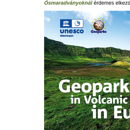
Ősmaradványoknál
érdemes elkezde