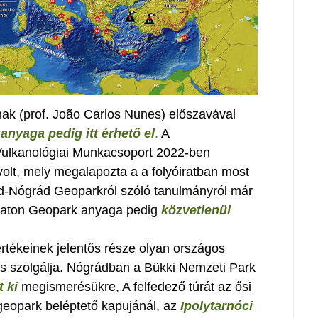
nak (prof. João Carlos Nunes) előszavával
anyaga pedig itt érhető el
.
A
ulkanológiai Munkacsoport 2022-ben
olt, mely megalapozta a a folyóiratban most
ad-Nógrád Geoparkról szóló tanulmányról már
laton Geopark anyaga pedig
közvetlenül
értékeinek jelentős része olyan országos
 is szolgálja. Nógrádban a Bükki Nemzeti Park
 ki
megismerésükre, A felfedező túrát az ősi
geopark beléptető kapujánál, az
Ipolytarnóci