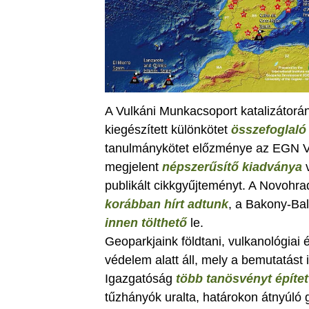
A Vulkáni Munkacsoport katalizátorá
kiegészített különkötet
összefoglaló 
tanulmánykötet előzménye az EGN V
megjelent
népszerűsítő kiadványa
v
publikált cikkgyűjteményt. A Novohr
korábban hírt adtunk
, a Bakony-Ba
innen tölthető
le.
Geoparkjaink földtani, vulkanológiai 
védelem alatt áll, mely a bemutatást
Igazgatóság
több tanösvényt épített
tűzhányók uralta, határokon átnyúló 