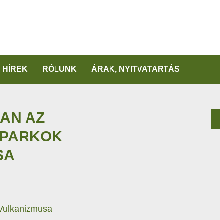
HÍREK
RÓLUNK
ÁRAK, NYITVATARTÁS
AN AZ
OPARKOK
SA
Vulkanizmusa