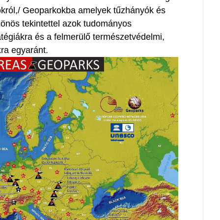
ról,/ Geoparkokba amelyek tűzhányók és
ülönös tekintettel azok tudományos
atégiákra és a felmerülő természetvédelmi,
kra egyaránt.