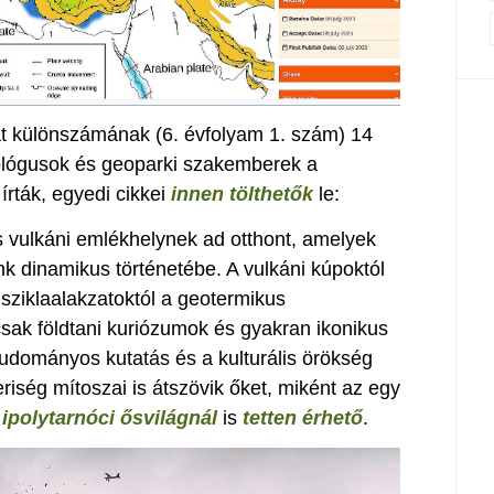
t különszámának (6. évfolyam 1. szám) 14
ológusok és geoparki szakemberek a
rták, egyedi cikkei
innen tölthetők
le:
 vulkáni emlékhelynek ad otthont, amelyek
nk dinamikus történetébe. A vulkáni kúpoktól
 sziklaalakzatoktól a geotermikus
sak földtani kuriózumok és gyakran ikonikus
tudományos kutatás és a kulturális örökség
riség mítoszai is átszövik őket, miként az egy
t
ipolytarnóci ősvilágnál
is
tetten érhető
.