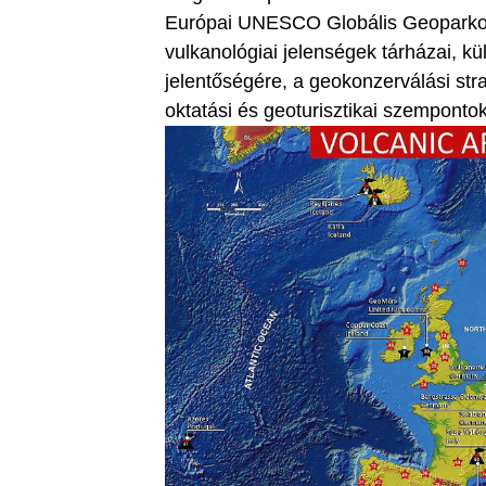
Európai UNESCO Globális Geoparkok
vulkanológiai jelenségek tárházai, k
jelentőségére, a geokonzerválási str
oktatási és geoturisztikai szemponto