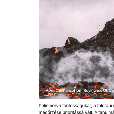
Felismerve fontosságukat, a földtani
megőrzése prioritássá vált. A tanulm