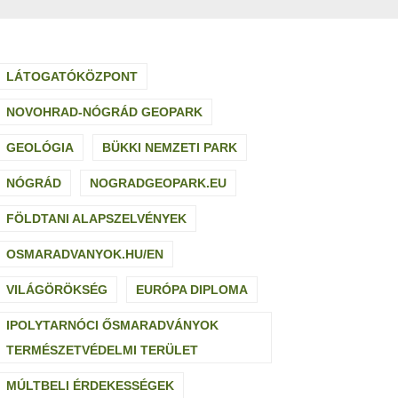
LÁTOGATÓKÖZPONT
NOVOHRAD-NÓGRÁD GEOPARK
GEOLÓGIA
BÜKKI NEMZETI PARK
NÓGRÁD
NOGRADGEOPARK.EU
FÖLDTANI ALAPSZELVÉNYEK
OSMARADVANYOK.HU/EN
VILÁGÖRÖKSÉG
EURÓPA DIPLOMA
IPOLYTARNÓCI ŐSMARADVÁNYOK
TERMÉSZETVÉDELMI TERÜLET
MÚLTBELI ÉRDEKESSÉGEK