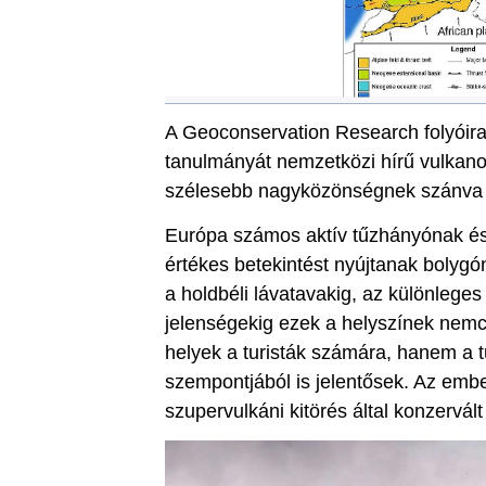
A Geoconservation Research folyóira
tanulmányát nemzetközi hírű vulkan
szélesebb nagyközönségnek szánva í
Európa számos aktív tűzhányónak és
értékes betekintést nyújtanak bolygó
a holdbéli lávatavakig, az különleges
jelenségekig ezek a helyszínek nemc
helyek a turisták számára, hanem a 
szempontjából is jelentősek. Az embe
szupervulkáni kitörés által konzervál