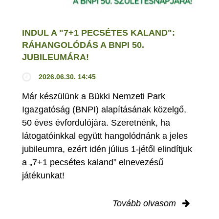
INDUL A "7+1 PECSÉTES KALAND":
RÁHANGOLÓDÁS A BNPI 50.
JUBILEUMÁRA!
2026.06.30. 14:45
Már készülünk a Bükki Nemzeti Park
Igazgatóság (BNPI) alapításának közelgő,
50 éves évfordulójára. Szeretnénk, ha
látogatóinkkal együtt hangolódnánk a jeles
jubileumra, ezért idén július 1-jétől elindítjuk
a „7+1 pecsétes kaland” elnevezésű
játékunkat!
Tovább olvasom