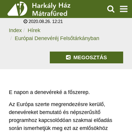
EURÓPAI DENEVÉRÉJ
FELSŐTÁRKÁNYBAN
KERESÉS
2020.08.26. 12:21
SZOLGÁLTATÁSOK
Index
Hírek
Európai Denevéréj Felsőtárkányban
PROGRAMOK
HÍREK
MEGOSZTÁS
RÓLUNK
ÁRAK, NYITVATARTÁS
E napon a denevéreké a főszerep.
Az Európa szerte megrendezésre kerülő,
denevéreket bemutató és népszerűsítő
programhoz kapcsolódóan szakmai előadás
során ismerhetjük meg ezt az emlősökhöz