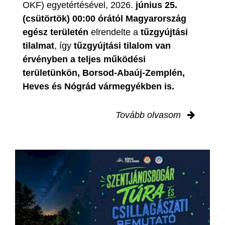
OKF) egyetértésével, 2026.
június 25.
(csütörtök) 00:00 órától Magyarország
egész területén
elrendelte a
tűzgyújtási
tilalmat
, így
tűzgyújtási tilalom van
érvényben
a teljes működési
területünkön, Borsod-Abaúj-Zemplén,
Heves és Nógrád vármegyékben is.
Tovább olvasom