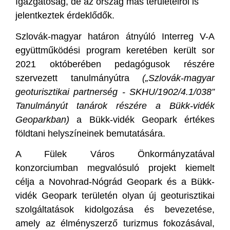
Igazgatóság, de az ország más területeiről is
jelentkeztek érdeklődők.
Szlovák-magyar határon átnyúló Interreg V-A
együttműködési program keretében került sor
2021 októberében pedagógusok részére
szervezett tanulmányútra
(„Szlovák-magyar
geoturisztikai partnerség - SKHU/1902/4.1/038”
Tanulmányút tanárok részére a Bükk-vidék
Geoparkban)
a Bükk-vidék Geopark értékes
földtani helyszíneinek bemutatására.
A Fülek Város Önkormányzatával
konzorciumban megvalósuló projekt kiemelt
célja a Novohrad-Nógrád Geopark és a Bükk-
vidék Geopark területén olyan új geoturisztikai
szolgáltatások kidolgozása és bevezetése,
amely az élményszerző turizmus fokozásával,