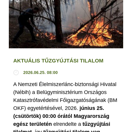
AKTUÁLIS TŰZGYÚJTÁSI TILALOM
2026.06.25. 08:00
A Nemzeti Élelmiszerlánc-biztonsági Hivatal
(Nébih) a Belügyminisztérium Országos
Katasztrófavédelmi Főigazgatóságának (BM
OKF) egyetértésével, 2026.
június 25.
(csütörtök) 00:00 órától Magyarország
egész területén
elrendelte a
tűzgyújtási
tilalmat
, így
tűzgyújtási tilalom van