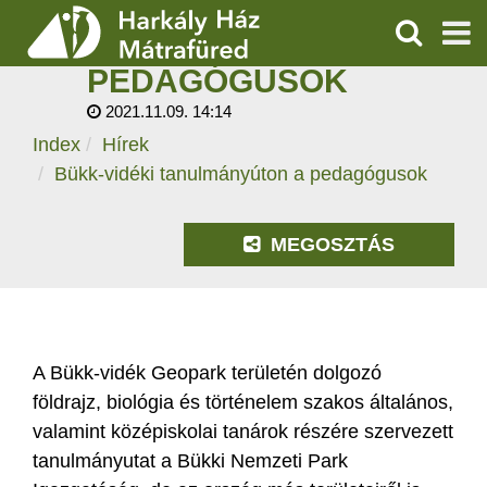
BÜKK-VIDÉKI
TANULMÁNYÚTON A
KERESÉS
PEDAGÓGUSOK
SZOLGÁLTATÁSOK
2021.11.09. 14:14
Index
Hírek
PROGRAMOK
Bükk-vidéki tanulmányúton a pedagógusok
HÍREK
MEGOSZTÁS
RÓLUNK
ÁRAK, NYITVATARTÁS
A Bükk-vidék Geopark területén dolgozó
földrajz, biológia és történelem szakos általános,
valamint középiskolai tanárok részére szervezett
tanulmányutat a Bükki Nemzeti Park