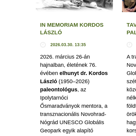
IN MEMORIAM KORDOS
TA
LÁSZLÓ
PA
2026.03.30. 13:35
2026. március 26-án
A t
hajnalban, életének 76.
Nov
évében
elhunyt dr. Kordos
Glo
László
(1950–2026)
szé
paleontológus
, az
köz
Ipolytarnóci
nél
Ősmaradványok mentora, a
föld
transznacionális Novohrad-
örö
Nógrád UNESCO Globális
hag
Geopark egyik alapító
kor