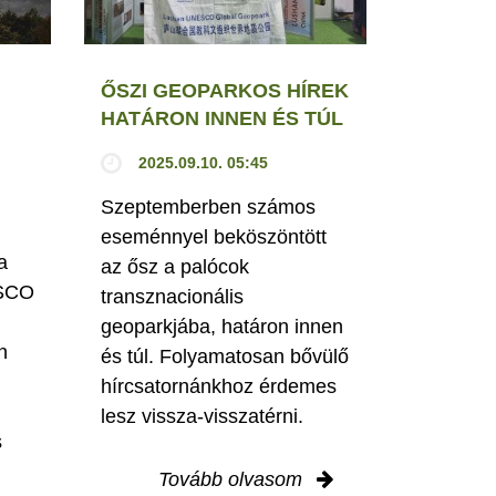
ŐSZI GEOPARKOS HÍREK
HATÁRON INNEN ÉS TÚL
2025.09.10. 05:45
Szeptemberben számos
eseménnyel beköszöntött
a
az ősz a palócok
ESCO
transznacionális
geoparkjába, határon innen
n
és túl. Folyamatosan bővülő
hírcsatornánkhoz érdemes
lesz vissza-visszatérni.
s
Tovább olvasom