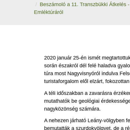
Beszámoló a 11. Transzbükki Átkelés - 
Emléktúráról
2020 január 25-én ismét megtartottu
során északról dél felé haladva gyal
túra most Nagyvisnyóról indulva Fel
turistaforgalom elől elzárt, fokozotta
A téli időszakban a zavarásra érzéke
mutathatók be geológiai érdekesség
nagyközönség számára.
A nehezen járható Leány-völgyben fe
bemutatták a szurdokvölgyet, de a r