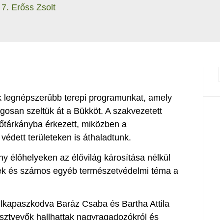
7. Erőss Zsolt
k legnépszerűbb terepi programunkat, amely
ogosan szeltük át a Bükköt. A szakvezetett
sőtárkányba érkezett, miközben a
n védett területeken is áthaladtunk.
ny élőhelyeken az élővilág károsítása nélkül
ek és számos egyéb természetvédelmi téma a
lkapaszkodva Baráz Csaba és Bartha Attila
észtvevők hallhattak nagyragadozókról és