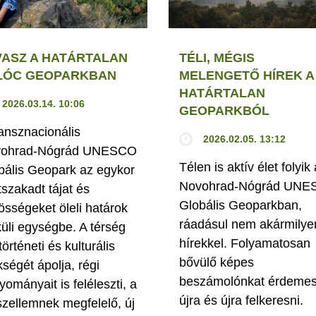
VASZ A HATÁRTALAN
TÉLI, MÉGIS
LÓC GEOPARKBAN
MELENGETŐ HÍREK A
HATÁRTALAN
2026.03.14. 10:06
GEOPARKBÓL
ransznacionális
2026.02.05. 13:12
ohrad-Nógrád UNESCO
Télen is aktív élet folyik 
bális Geopark az egykor
Novohrad-Nógrád UN
tszakadt tájat és
Globális Geoparkban,
össégeket öleli határok
ráadásul nem akármilye
küli egységbe. A térség
hírekkel. Folyamatosan
történeti és kulturális
bővülő képes
kségét ápolja, régi
beszámolónkat érdeme
yományait is feléleszti, a
újra és újra felkeresni.
szellemnek megfelelő, új