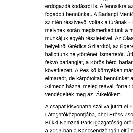
erdőgazdálkodásról is. A fennsíkra a
fogadott bennünket. A Barlangi Ment
szintén résztvevői voltak a túrának - 
melynek során megismerkedtünk a me
munkájuk egyéb részleteivel. Az Ola
helyekről Grédics Szilárdtól, az Eger
hallottunk helytörténeti ismertetőt.
fekvő barlangját, a Körös-bérci barl
következett. A Pes-kő környékén már 
elmaradt, de kárpótoltak bennünket a
Stimecz-háznál meleg teával, forralt 
vendégelték meg az "Átkelőket".
A csapat kisvonatra szállva jutott e
Látogatóközpontjába, ahol Erőss Zsolt,
Bükki Nemzeti Park Igazgatóság örökö
a 2013-ban a Kancsendzöngán eltűn