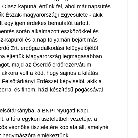
z Olasz-kapunál értünk fel, ahol már napsütés
ők Észak-magyarországi Egyesülete - akik
itt egy igen érdekes bemutatót tartott,
ntés során alkalmazott eszközökkel és
sz-kapuról és a nap folyamán bejárt más
erdő Zrt. erdőgazdálkodási felügyelőjétől
 Útba ejtettük Magyarország legmagasabban
angot, majd az Őserdő erdőrezervátum
akkora volt a köd, hogy sajnos a kilátás
 Felsőtárkányi Erdészet képviselői, akik a
borral és finom, házi készítésű pogácsával
l Felsőtárkányba, a BNPI Nyugati Kapu
 a túra egykori tiszteletbeli vezetője, a
s védnöke tiszteletére kopjafa áll, amelynél
t hegymászóra emlékeztünk.