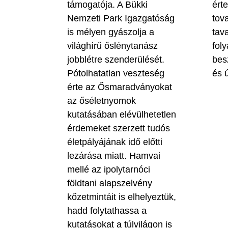
támogatója. A Bükki
ért
Nemzeti Park Igazgatóság
tova
is mélyen gyászolja a
tav
világhírű őslénytanász
fol
jobblétre szenderülését.
bes
Pótolhatatlan veszteség
és ú
érte az Ősmaradványokat
az őséletnyomok
kutatásában elévülhetetlen
érdemeket szerzett tudós
életpályájának idő előtti
lezárása miatt. Hamvai
mellé az ipolytarnóci
földtani alapszelvény
kőzetmintáit is elhelyeztük,
hadd folytathassa a
kutatásokat a túlvilágon is