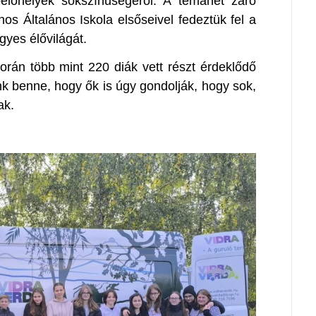
élőhelyek sokszínűségéről. A témahét záró
os Általános Iskola elsőseivel fedeztük fel a
lgyes élővilágát.
rán több mint 220 diák vett részt érdeklődő
nk benne, hogy ők is úgy gondolják, hogy sok,
ak.