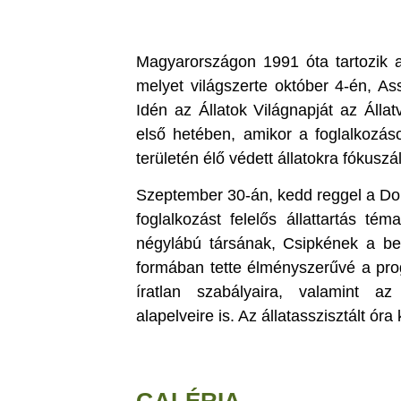
Magyarországon 1991 óta tartozik a
melyet világszerte október 4-én, As
Idén az Állatok Világnapját az Álla
első hetében, amikor a foglalkozá
területén élő védett állatokra fókuszá
Szeptember 30-án, kedd reggel a Dob
foglalkozást felelős állattartás té
négylábú társának, Csipkének a bev
formában tette élményszerűvé a prog
íratlan szabályaira, valamint az 
alapelveire is. Az állatasszisztált óra