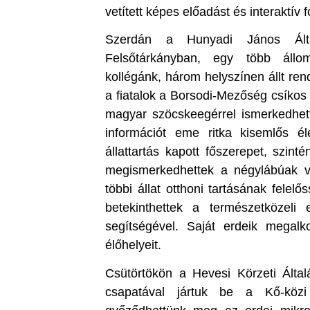
vetített képes előadást és interaktív f
Szerdán a Hunyadi János Által
Felsőtárkányban, egy több állo
kollégánk, három helyszínen állt re
a fiatalok a Borsodi-Mezőség csíkos
magyar szöcskeegérrel ismerkedhett
információt eme ritka kisemlős él
állattartás kapott főszerepet, szin
megismerkedhettek a négylábúak vi
többi állat otthoni tartásának fele
betekinthettek a természetközeli e
segítségével. Saját erdeik megalko
élőhelyeit.
Csütörtökön a Hevesi Körzeti Által
csapatával jártuk be a Kő-közi