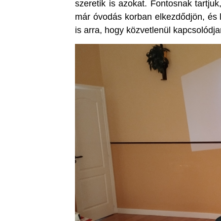
szeretik is azokat. Fontosnak tartju
már óvodás korban elkezdődjön, és 
is arra, hogy közvetlenül kapcsolódj