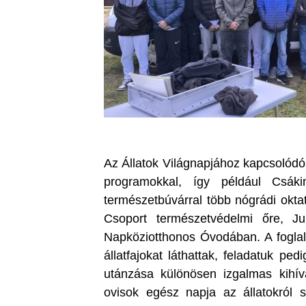
Az Állatok Világnapjához kapcsolódó
programokkal, így például Csá
természetbúvárral több nógrádi oktat
Csoport természetvédelmi őre, Juh
Napköziotthonos Óvodában. A foglal
állatfajokat láthattak, feladatuk pe
utánzása különösen izgalmas kihí
ovisok egész napja az állatokról s