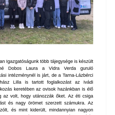
an Igazgatóságunk több tájegysége is készült
kiné Dobos Laura a Vidra Verda guruló
ási intézménynél is járt, de a Tarna-Lázbérci
ász Lilla is tartott foglalkozást az Ivádi
kozás keretében az ovisok hazánkban is élő
dig az volt, hogy utánozzák őket. Az éti csiga
vást és nagy örömet szerzett számukra. Az
zólt, és mint kiderült, mindannyian nagyon