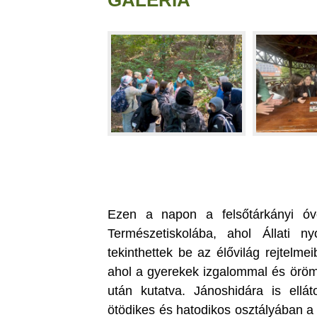
GALÉRIA
Ezen a napon a felsőtárkányi óv
Természetiskolába, ahol Állati
tekinthettek be az élővilág rejtelme
ahol a gyerekek izgalommal és örömm
után kutatva. Jánoshidára is ellát
ötödikes és hatodikos osztályában a