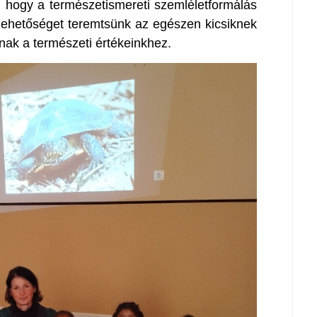
k, hogy a természetismereti szemléletformálás
lehetőséget teremtsünk az egészen kicsiknek
anak a természeti értékeinkhez.