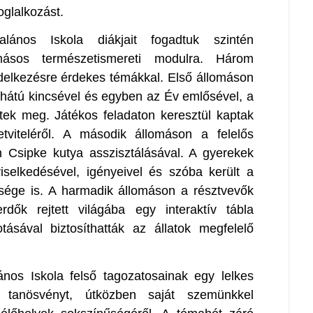
oglalkozást.
ános Iskola diákjait fogadtuk szintén
másos természetismereti modulra. Három
ndelkezésre érdekes témákkal. Első állomáson
 hátú kincsével és egyben az Év emlősével, a
ek meg. Játékos feladaton keresztül kaptak
etviteléről. A második állomáson a felelős
tén Csipke kutya asszisztálásával. A gyerekek
selkedésével, igényeivel és szóba került a
lőssége is. A harmadik állomáson a résztvevők
rdők rejtett világába egy interaktív tábla
tásával biztosíthatták az állatok megfelelő
ános Iskola felső tagozatosainak egy lelkes
 tanösvényt, útközben saját szemünkkel