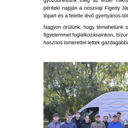
győződhettünk meg az erdei mikro
pénteki napján a noszvaji Figedy Ján
tópart és a felette lévő gyertyános-tö
Nagyon örülünk, hogy témahetünk so
figyelemmel foglalkozásainkon, bízu
hasznos ismerettel lettek gazdagabb