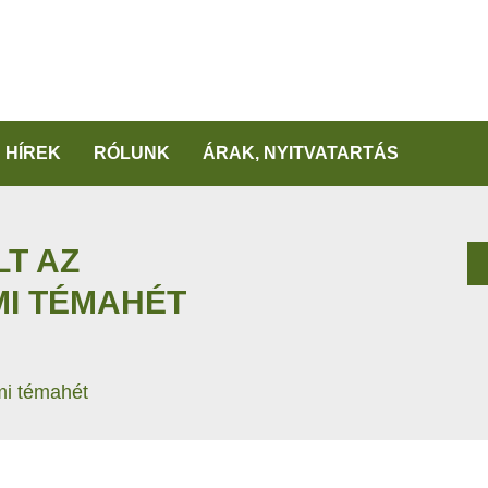
HÍREK
RÓLUNK
ÁRAK, NYITVATARTÁS
LT AZ
I TÉMAHÉT
lmi témahét