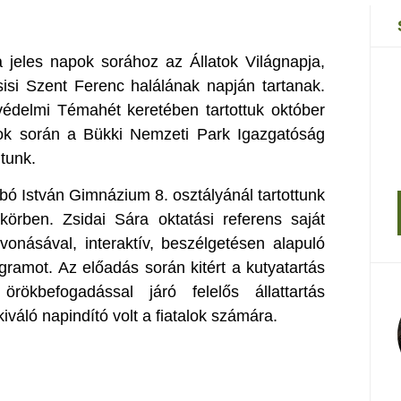
 jeles napok sorához az Állatok Világnapja,
sisi Szent Ferenc halálának napján tartanak.
tvédelmi Témahét keretében tartottuk október
sok során a Bükki Nemzeti Park Igazgatóság
ltunk.
ó István Gimnázium 8. osztályánál tartottunk
makörben. Zsidai Sára oktatási referens saját
onásával, interaktív, beszélgetésen alapuló
ramot. Az előadás során kitért a kutyatartás
örökbefogadással járó felelős állattartás
 kiváló napindító volt a fiatalok számára.