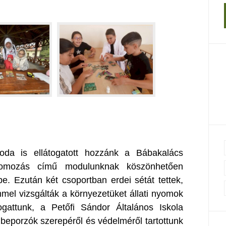
oda is ellátogatott hozzánk a Bábakalács
 nyomozás című modulunknak köszönhetően
ibe. Ezután két csoportban erdei sétát tettek,
el vizsgálták a környezetüket állati nyomok
ogattunk, a Petőfi Sándor Általános Iskola
 beporzók szerepéről és védelméről tartottunk