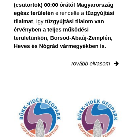
(csütörtök) 00:00 órától Magyarország
egész területén
elrendelte a
tűzgyújtási
tilalmat
, így
tűzgyújtási tilalom van
érvényben
a teljes működési
területünkön, Borsod-Abaúj-Zemplén,
Heves és Nógrád vármegyékben is.
Tovább olvasom