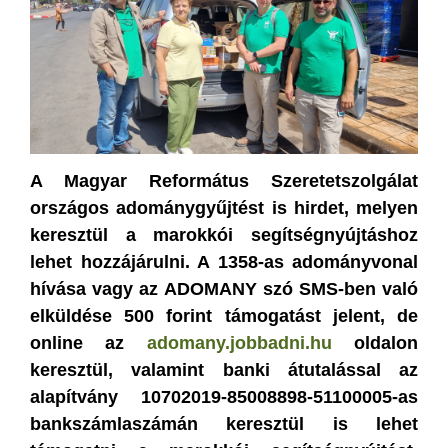
A Magyar Református Szeretetszolgálat
országos adománygyűjtést is hirdet, melyen
keresztül a marokkói segítségnyújtáshoz
lehet hozzájárulni. A 1358-as adományvonal
hívása vagy az ADOMANY szó SMS-ben való
elküldése 500 forint támogatást jelent, de
online az
adomany.jobbadni.hu
oldalon
keresztül, valamint banki átutalással az
alapítvány 10702019-85008898-51100005-as
bankszámlaszámán keresztül is lehet