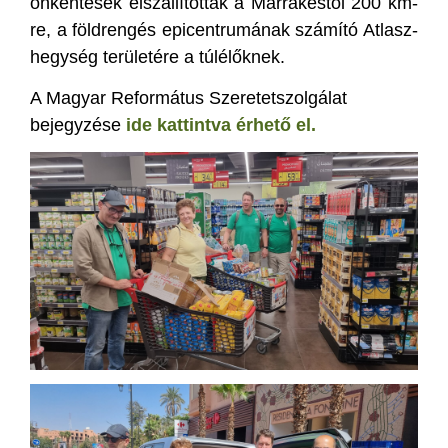
önkéntesek elszállítottak a Marrákestől 200 km-
re, a földrengés epicentrumának számító Atlasz-
hegység területére a túlélőknek.
A Magyar Református Szeretetszolgálat
bejegyzése
ide kattintva érhető el.