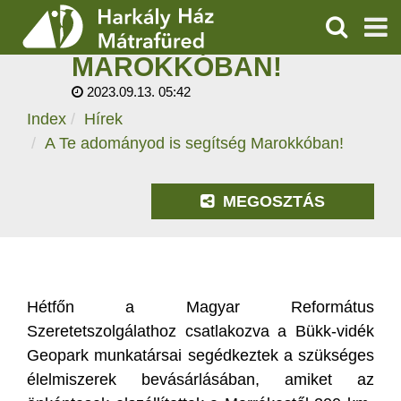
A TE ADOMÁNYOD IS
SEGÍTSÉG
KERESÉS
MAROKKÓBAN!
SZOLGÁLTATÁSOK
2023.09.13. 05:42
Index
Hírek
PROGRAMOK
A Te adományod is segítség Marokkóban!
HÍREK
MEGOSZTÁS
RÓLUNK
ÁRAK, NYITVATARTÁS
Hétfőn a Magyar Református
Szeretetszolgálathoz csatlakozva a Bükk-vidék
Geopark munkatársai segédkeztek a szükséges
élelmiszerek bevásárlásában, amiket az