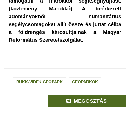
támogatni a marokkói segítségnyújtást.
(közlemény: Marokkó) A beérkezett
adományokból humanitárius
segélycsomagokat állít össze és juttat célba
a földrengés károsultjainak a Magyar
Református Szeretetszolgálat.
BÜKK-VIDÉK GEOPARK
GEOPARKOK
MEGOSZTÁS