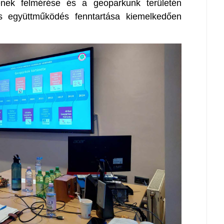
ének felmérése és a geoparkunk területén
os együttműködés fenntartása kiemelkedően