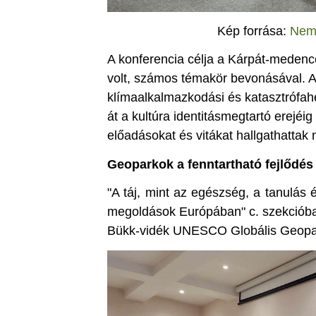
Kép forrása:
Nemz
A konferencia célja a Kárpát-medenc
volt, számos témakör bevonásával. A 
klímaalkalmazkodási és katasztrófa
át a kultúra identitásmegtartó erejéi
előadásokat és vitákat hallgathattak
Geoparkok a fenntartható fejlődés
"A táj, mint az egészség, a tanulás 
megoldások Európában" c. szekciób
Bükk-vidék UNESCO Globális Geopark 