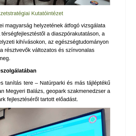
etstratégiai Kutatóintézet
ei magyarság helyzetének átfogó vizsgálata
térségfejlesztéstől a diaszpórakutatáson, a
helyzeti kihívásokon, az egészségtudományon
g a résztvevők változatos és színvonalas
 meg.
 szolgálatában
és tanítás tere – Natúrparki és más tájléptékű
an Megyeri Balázs, geopark szakmenedzser a
fejlesztéséről tartott előadást.