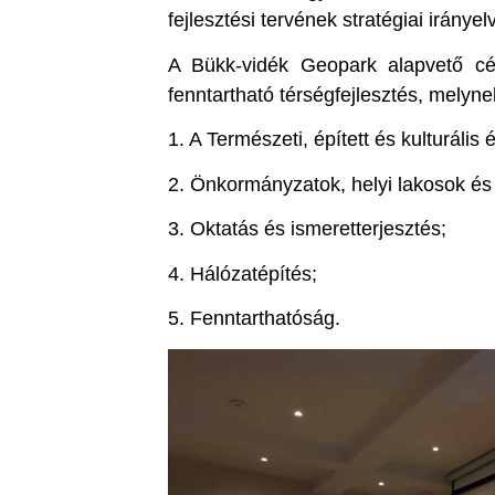
fejlesztési tervének stratégiai iránye
A Bükk-vidék Geopark alapvető cél
fenntartható térségfejlesztés, melyne
1. A Természeti, épített és kulturáli
2. Önkormányzatok, helyi lakosok és 
3. Oktatás és ismeretterjesztés;
4. Hálózatépítés;
5. Fenntarthatóság.