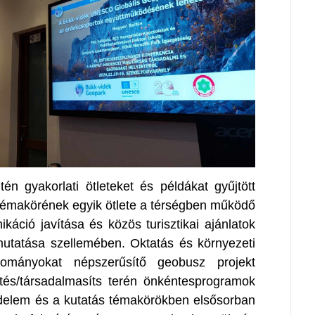
tén gyakorlati ötleteket és példákat gyűjtött
témakörének egyik ötlete a térségben működő
ikáció javítása és közös turisztikai ajánlatok
mutatása szellemében. Oktatás és környezeti
dományokat népszerűsítő geobusz projekt
tés/társadalmasíts terén önkéntesprogramok
védelem és a kutatás témakörökben elsősorban