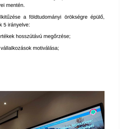
lvei mentén.
kitűzése a földtudományi örökségre épülő,
k 5 irányelve:
s értékek hosszútávú megőrzése;
vállalkozások motiválása;