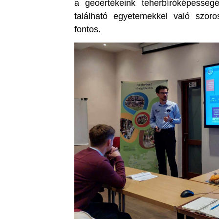
a geoértékeink teherbíróképesség
található egyetemekkel való szor
fontos.