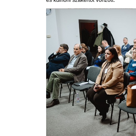
és külhoni szakértőt vonzott.