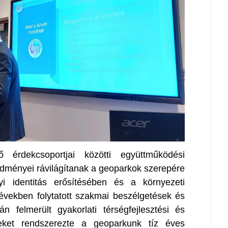
érdekcsoportjai közötti együttműködési
edményei rávilágítanak a geoparkok szerepére
yi identitás erősítésében és a környezeti
években folytatott szakmai beszélgetések és
n felmerült gyakorlati térségfejlesztési és
teket rendszerezte a geoparkunk tíz éves