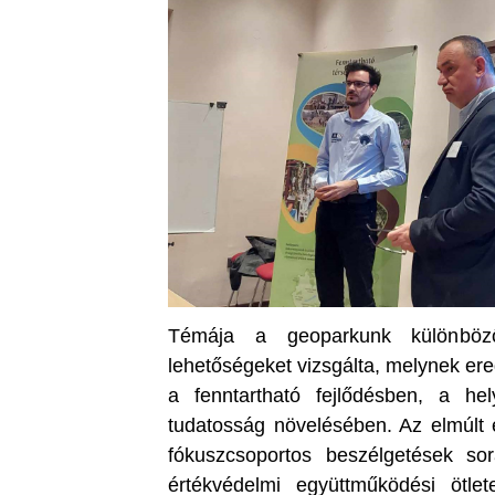
Témája a geoparkunk különböző 
lehetőségeket vizsgálta, melynek er
a fenntartható fejlődésben, a hel
tudatosság növelésében. Az elmúlt 
fókuszcsoportos beszélgetések sorá
értékvédelmi együttműködési ötle