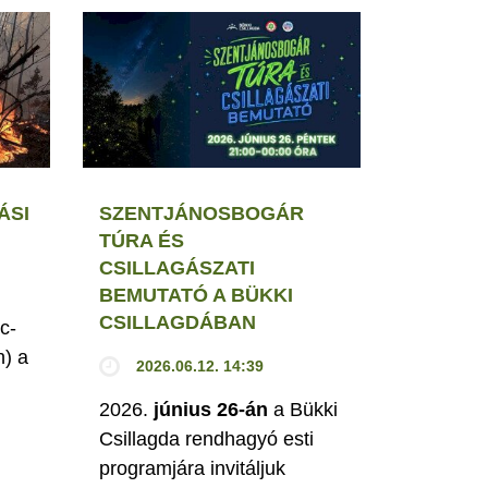
ÁSI
SZENTJÁNOSBOGÁR
TÚRA ÉS
CSILLAGÁSZATI
BEMUTATÓ A BÜKKI
CSILLAGDÁBAN
c-
h) a
2026.06.12. 14:39
2026.
június 26-án
a Bükki
Csillagda rendhagyó esti
programjára invitáljuk
M