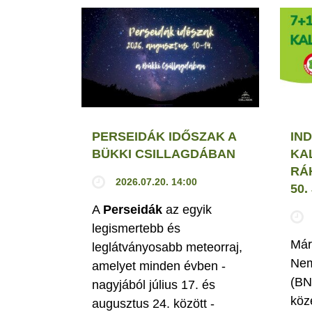
PERSEIDÁK IDŐSZAK A
IND
BÜKKI CSILLAGDÁBAN
KA
RÁ
2026.07.20. 14:00
50
A
Perseidák
az egyik
legismertebb és
Már
leglátványosabb meteorraj,
Nem
amelyet minden évben -
(BN
nagyjából július 17. és
köz
augusztus 24. között -