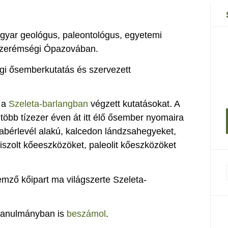
gyar geológus, paleontológus, egyetemi
a szerémségi Ópazovában.
gi ősemberkutatás és szervezett
 a
Szeleta-barlangban
végzett kutatásokat. A
 több tízezer éven át itt élő ősember nyomaira
érlevél alakú, kalcedon lándzsahegyeket,
siszolt kőeeszközöket, paleolit kőeszközöket
emző kőipart ma világszerte Szeleta-
 tanulmányban is
beszámol
.