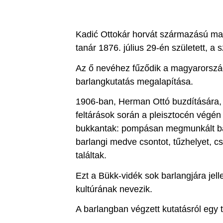
Kadić Ottokár horvát származású ma
tanár 1876. július 29-én született, 
Az ő nevéhez fűződik a magyarorszá
barlangkutatás megalapítása.
1906-ban, Herman Ottó buzdítására,
feltárások során a pleisztocén végén
bukkantak: pompásan megmunkált bab
barlangi medve csontot, tűzhelyet, c
találtak.
Ezt a Bükk-vidék sok barlangjára jell
kultúrának nevezik.
A barlangban végzett kutatásról egy