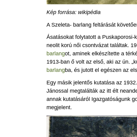
Kép forrása: wikipédia
A Szeleta- barlang feltárását követő
Ásatásokat folytatott a Puskaporosi-
neolit korú női csontvázat találtak. 1
barlang
ot, aminek elkészítette a tér
1913-ban ő volt az első, aki az ún. „
barlang
ba, és jutott el egészen az e
Egy másik jelentős kutatása az 1932
Jánossal megtalálták az itt élt neand
annak kutatásáról Igazgatóságunk g
megjelent.