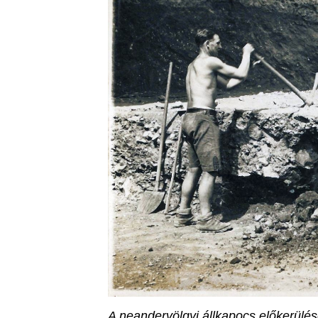
A neandervölgyi állkapocs előkerülé