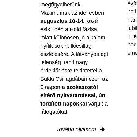
évf
megfigyelhetünk.
ha 
Maximumuk az idei évben
han
augusztus 10-14.
közé
jubi
esik, idén a Hold fázisa
1-jé
miatt különösen jó alkalom
pec
nyílik sok hullócsillag
eln
észlelésére. A látványos égi
jelenség iránti nagy
érdeklődésre tekintettel a
Bükki Csillagdában ezen az
5 napon a
szokásostól
eltérő nyitvatartással, ún.
fordított napokkal
várjuk a
látogatókat.
Tovább olvasom