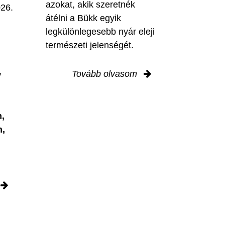
azokat, akik szeretnék
026.
átélni a Bükk egyik
legkülönlegesebb nyár eleji
természeti jelenségét.
Tovább olvasom
y
,
n,