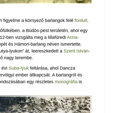
en figyelme a környező barlangok felé
fordult
.
kőfülkében, a Büdös-pest területén, ahol egy
912-ben vizsgálta meg a lillafüredi
Anna-
képét és Hámori-barlang néven ismertette.
kutya-lyukon” át, leereszkedett a
Szent István-
lső nagy terembe.
. évi
Suba-lyuk
feltárása, ahol Dancza
ervölgyi ember állkapcsát. A barlangról és
ondozásában egy részletes
monográfia
is