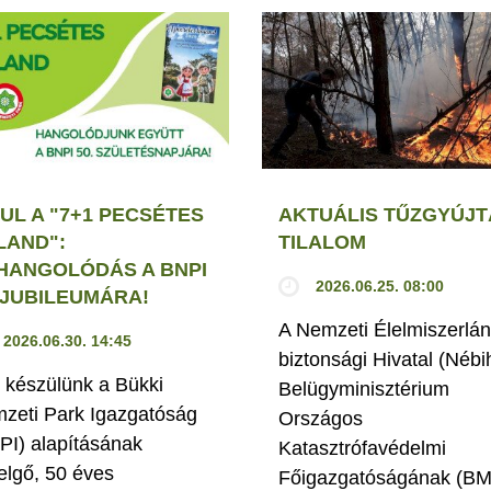
UL A "7+1 PECSÉTES
AKTUÁLIS TŰZGYÚJT
LAND":
TILALOM
HANGOLÓDÁS A BNPI
2026.06.25. 08:00
. JUBILEUMÁRA!
A Nemzeti Élelmiszerlán
2026.06.30. 14:45
biztonsági Hivatal (Nébi
 készülünk a Bükki
Belügyminisztérium
zeti Park Igazgatóság
Országos
PI) alapításának
Katasztrófavédelmi
elgő, 50 éves
Főigazgatóságának (B