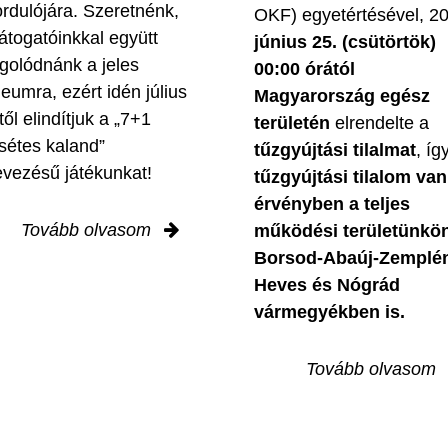
ordulójára. Szeretnénk,
OKF) egyetértésével, 2
látogatóinkkal együtt
június 25. (csütörtök)
golódnánk a jeles
00:00 órától
leumra, ezért idén július
Magyarország egész
től elindítjuk a „7+1
területén
elrendelte a
sétes kaland”
tűzgyújtási tilalmat
, íg
evezésű játékunkat!
tűzgyújtási tilalom van
érvényben
a teljes
Tovább olvasom
működési területünkön
Borsod-Abaúj-Zemplé
Heves és Nógrád
vármegyékben is.
Tovább olvasom