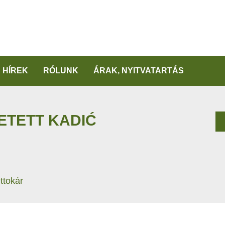
HÍREK
RÓLUNK
ÁRAK, NYITVATARTÁS
LETETT KADIĆ
ttokár