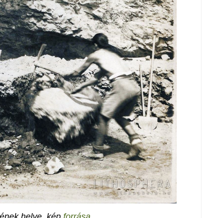
sének helye, kép
forrása